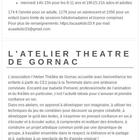
mercredi 14h-15h pour les 8-11 ans et 19h15-21h ados et adultes
174 € l'année pour un adulte, 127€ pour un adolescent et 105€ pour un
enfant (sans limite de sessions hébdomadaires et licence comprise)
Pour plus de renseignements: https://acaaikido33.fr par mail:
acaaikido33@gmail.com
L'ATELIER THEATRE
DE GORNAC
L’association l’Atelier Théâtre de Gornac accueille avec bienveillance les
enfants à partir du CE1 jusqu’à la Terminale dans une ambiance
conviviale. Encadré par Isabelle Pomarel, professionnelle de l’animation
et du théâtre en particulier, c’est l’activité idéale pour s’amuser et prendre
confiance en soi.
Dans nos ateliers, on apprend à développer son imaginaire, à utiliser les
techniques du jeu de comédien pour découvrir sa propre créativité, à
développer le goût des textes, à s'exprimer en prenant confiance en soi,à
s'écouter et à écouter autrui, à comprendre et restituer des émotions, à
construire un projet artistique commun porté par une dynamique de
groupe, à travailler ensemble dans le respect, la tolérance et le partage
et à participer à un spectacle de fin d'année original !