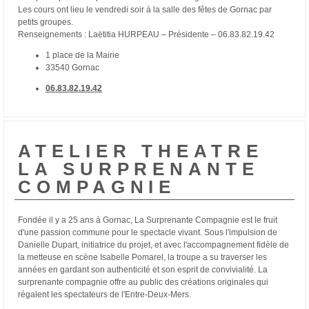
Les cours ont lieu le vendredi soir à la salle des fêtes de Gornac par
petits groupes.
Renseignements : Laëtitia HURPEAU – Présidente – 06.83.82.19.42
1 place de la Mairie
33540 Gornac
06.83.82.19.42
ATELIER THEATRE
LA SURPRENANTE
COMPAGNIE
Fondée il y a 25 ans à Gornac, La Surprenante Compagnie est le fruit
d'une passion commune pour le spectacle vivant. Sous l'impulsion de
Danielle Dupart, initiatrice du projet, et avec l'accompagnement fidèle de
la metteuse en scène Isabelle Pomarel, la troupe a su traverser les
années en gardant son authenticité et son esprit de convivialité. La
surprenante compagnie offre au public des créations originales qui
régalent les spectateurs de l'Entre-Deux-Mers.