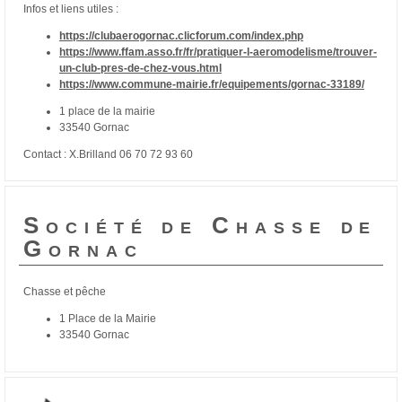
Infos et liens utiles :
https://clubaerogornac.clicforum.com/index.php
https://www.ffam.asso.fr/fr/pratiquer-l-aeromodelisme/trouver-
un-club-pres-de-chez-vous.html
https://www.commune-mairie.fr/equipements/gornac-33189/
1 place de la mairie
33540 Gornac
Contact : X.Brilland 06 70 72 93 60
Société de Chasse de
Gornac
Chasse et pêche
1 Place de la Mairie
33540 Gornac