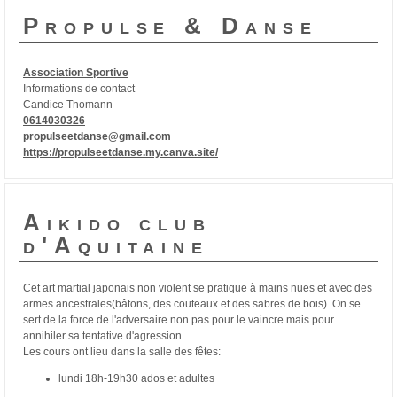
Propulse & Danse
As
sociation
Sportive
Informations de contact
Candice Thomann
0614030326
propulseetdanse@gmail.com
https://propulseetdanse.my.canva.site/
Aikido club
d'Aquitaine
Cet art martial japonais non violent se pratique à mains nues et avec des
armes ancestrales(bâtons, des couteaux et des sabres de bois). On se
sert de la force de l'adversaire non pas pour le vaincre mais pour
annihiler sa tentative d'agression.
Les cours ont lieu dans la salle des fêtes:
lundi 18h-19h30 ados et adultes