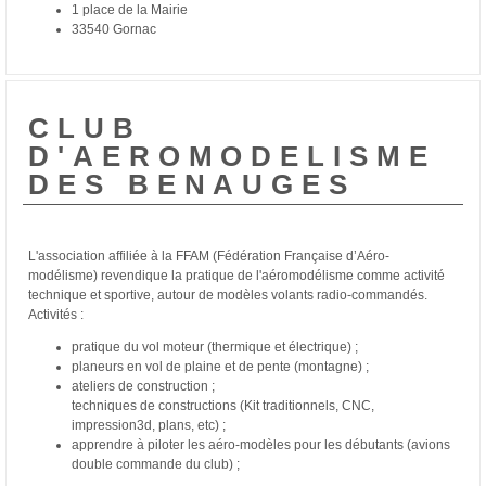
1 place de la Mairie
33540 Gornac
CLUB
D'AEROMODELISME
DES BENAUGES
L'association
affiliée à la
FFAM
(Fédération Française d’Aéro-
modélisme)
revendique la pratique de l'aéromodélisme comme activité
technique et sportive, autour de modèles volants radio-commandés.
Activités :
pratique du vol moteur (thermique et électrique) ;
planeurs en vol de plaine et de pente (montagne) ;
ateliers de construction ;
techniques de constructions (Kit traditionnels,
CNC,
impression3d,
plans, etc) ;
apprendre à piloter les aéro-modèles pour les débutants (avions
double
commande du club) ;