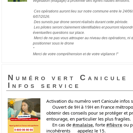
végétation (élagage) à proximité des lignes hautes tensions.
Ces opérations auront lieu sur notre commune entre le 24/06/
6/07/2026.
Des survols par drone seront réalisés durant cette période.
Les pilotes seront clairement identifiables et pourront répond
éventuelles questions sur place.
Merci de ne pas vous attrouper au niveau des opérations, ni 
positionner sous le drone
"
Merci de votre compréhension et de votre vigilance !"
Numéro vert Canicule
Infos service
Activation du numéro vert Canicule infos 
Ouvert de 9H à 19H en France métropol
obtenir des conseils pour se protéger et p
entourage, en particulier les plus fragiles.
En cas de
#malaise
, forte
#fièvre
ou p
incohérents
appelez le 15.