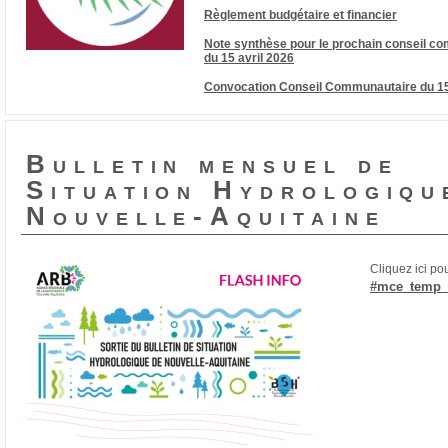
Règlement budgétaire et financier
Note synthèse pour le prochain conseil c
du 15 avril 2026
Convocation Conseil Communautaire du 15
Bulletin mensuel de
Situation Hydrologiqu
Nouvelle-Aquitaine
Cliquez ici pou
#mce_temp_