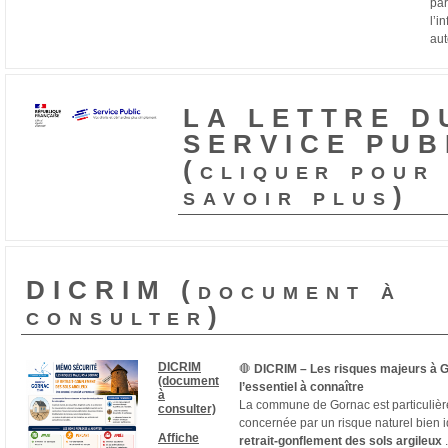
par
l’i
aut
LA LETTRE D
SERVICE PUB
(cliquer pour
savoir plus)
DICRIM (document à
consulter)
DICRIM
🛑
DICRIM – Les risques majeurs à G
(document
l’essentiel à connaître
à
La commune de Gornac est particuliè
consulter)
concernée par un risque naturel bien ide
Affiche
retrait-gonflement des sols argileux
.