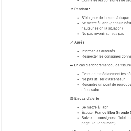
Connaître les consignes de séc
📌
Pendant :
S’éloigner de la zone à risque
Se mettre à l’abri (dans un bât
hauteur selon la situation)
Ne pas revenir sur ses pas
📌
Après :
Informer les autorités
Respecter les consignes donn
➡️ En cas d’effondrement ou de fissure
Évacuer immédiatement les bâ
Ne pas utiliser d’ascenseur
Rejoindre un point de regroup
nécessaire
📻
En cas d’alerte
Se mettre à l’abri
Écouter
France Bleu Gironde 
Suivre les consignes officielles 
page 3 du document)