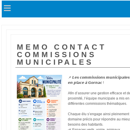
≡
MEMO CONTACT
COMMISSIONS
MUNICIPALES
📌 𝙇𝙚𝙨 𝙘𝙤𝙢𝙢𝙞𝙨𝙨𝙞𝙤𝙣𝙨 𝙢𝙪𝙣𝙞𝙘𝙞𝙥𝙖𝙡𝙚𝙨
𝙚𝙣 𝙥𝙡𝙖𝙘𝙚 𝙖̀ 𝙂𝙤𝙧𝙣𝙖𝙘 !
Afin d’assurer une gestion efficace et d
proximité, l’équipe municipale a mis en
différentes commissions thématiques.
Chaque élu s’engage ainsi pleinement
domaine précis pour répondre au mieu
besoins des habitants.
🌿 Espaces verts, voirie, animaux