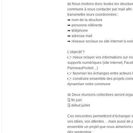
📧 Nous invitons donc toutes les structure
commune à nous contacter par mail afin 
transmettre leurs coordonnées : 
➡️ nom de la structure
➡️ personne référente
➡️ téléphone
➡️ adresse mail
➡️ réseaux sociaux ou site internet si exi
L’objectif ?
👉 mieux relayer vos informations sur nos
supports numériques (site internet, Face
PanneauPocket…)
👉 favoriser les échanges entre acteurs 
👉 construire ensemble des projets com
dynamiser notre commune
📅 Deux réunions collectives seront orga
🗓 fin juin
🗓 début juillet
Ces rencontres permettront d’échanger s
vos idées, vos attentes… mais aussi de p
ensemble un projet que nous aimerions m
dès septembre : 